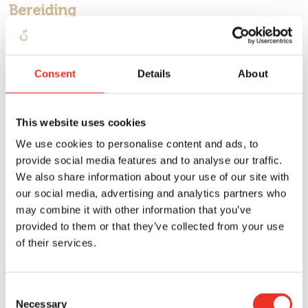
Bereiding
Snijd de Toma’chef tomaatjes doormidden en leg
ze in een ovenschotel met de pitjes naar boven.
Bestrooi met wat olijfolie, oregano, peper en
Consent
Details
About
zout. Zet het geheel 20 minuten in een
voorverwarmde oven op 140 graden.
This website uses cookies
We use cookies to personalise content and ads, to
Meng het amandelmeel met de olijfolie (5
provide social media features and to analyse our traffic.
eetlepels), het water en het lookpoeder. Goed
We also share information about your use of our site with
mengen met de hand of keukenrobot. Meng op
our social media, advertising and analytics partners who
het einde de bieslook eronder.
may combine it with other information that you’ve
provided to them or that they’ve collected from your use
Vul een taartvorm met het deeg (ongeveer ½ cm
of their services.
dik) en prik er gaatjes in met een vork.
Consent
Zet het gedurende 15-20 minuten in een
Necessary
Selection