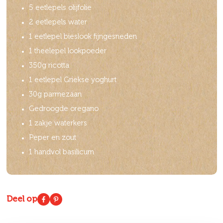
5 eetlepels olijfolie
2 eetlepels water
1 eetlepel bieslook fijngesneden
1 theelepel lookpoeder
350g ricotta
1 eetlepel Griekse yoghurt
30g parmezaan
Gedroogde oregano
1 zakje waterkers
Peper en zout
1 handvol basilicum
Deel op