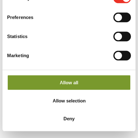
voorverwarmde oven op 200 graden.
Laat het afkoelen in de taartvorm.
Preferences
Meng de ricotta met de parmezaan en de Griekse
Statistics
yoghurt. Goed kruiden met peper en zout en voeg
bieslook en oregano toe naar wens.
Marketing
Vul de taartvorm hiermee op en leg de Toma’chef
tomaatjes er bovenop.
Allow all
Afwerken kan met wat basilicum en waterkers.
Allow selection
Deel op
Deny