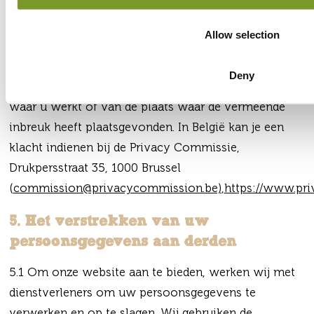
gegevensbescherming, heeft u het recht om een
klacht in te dienen bij een toezichthoudende
Allow selection
autoriteit die verantwoordelijk is voor de
gegevensbescherming. U kunt dit doen in de EU-
Deny
lidstaat van uw gewone verblijfplaats, van de plaats
waar u werkt of van de plaats waar de vermeende
inbreuk heeft plaatsgevonden. In België kan je een
klacht indienen bij de Privacy Commissie,
Drukpersstraat 35, 1000 Brussel
(
commission@privacycommission.be)
,
https://www.pri
5. Het verstrekken van uw
persoonsgegevens aan derden
5.1 Om onze website aan te bieden, werken wij met
dienstverleners om uw persoonsgegevens te
verwerken en op te slagen. Wij gebruiken de