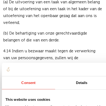
(a) De uitvoering van een taak van algemeen belang
of bij de uitoefening van een taak in het kader van de
uitoefening van het openbaar gezag dat aan ons is
verleend;
(b) De behartiging van onze gerechtvaardigde
belangen of die van een derde.
4.14 Indien u bezwaar maakt tegen de verwerking
van uw persoonsgegevens, zullen wij de
persoonsgegevens niet meer verwerken, tenzij wij
aantoonbare gerechtvaardigde belangen voor de
verwerking kunnen aantonen die zwaarder wegen
Consent
Details
dan de belangen of de grondrechten en de
fundamentele vrijheden van u.
This website uses cookies
4.15 Wanneer uw persoonsgegevens worden