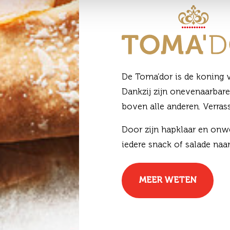
De Toma’dor is de koning 
Dankzij zijn onevenaarbar
boven alle anderen. Verras
Door zijn hapklaar en onwe
iedere snack of salade naa
MEER WETEN