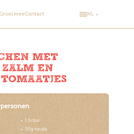
Groei mee
Contact
NL
CHEN MET
 ZALM EN
 TOMAATJES
 personen
1 bosui
50g rucola