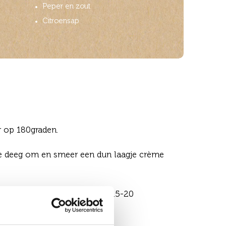
Peper en zout
Citroensap
 op 180graden.
e deeg om en smeer een dun laagje crème
per en zout en bak de deeg 15-20
hij goudbruin is.