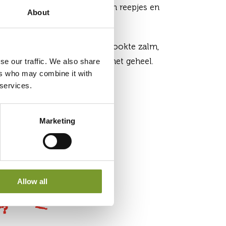
jes in kwartjes, de paprika in reepjes en
About
es.
it de oven en verdeel de gerookte zalm,
se our traffic. We also share
tjes, paprika en bosui over het geheel.
ers who may combine it with
 services.
nsap en een snuifje peper.
Marketing
Allow all
?