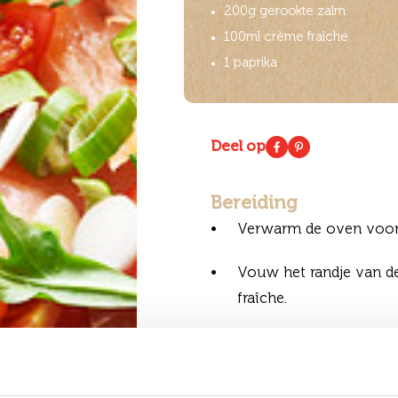
200g gerookte zalm
100ml crème fraîche
1 paprika
Deel op
Bereiding
Verwarm de oven voor
Vouw het randje van d
fraîche.
Breng op smaak met pe
minuten in de oven tot 