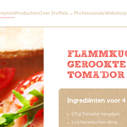
cepten
Producten
Over Stoffels
Professionals
Webshop
FLAMMKU
GEROOKTE
TOMA’DOR
Ingrediënten voor 4
175g Toma’dor tomaatjes
1 rol flammkuchen deeg