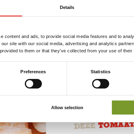
Snij de Toma’dor tomaat
Details
de bosui in fijne ringetj
Haal de flammkuchen u
e content and ads, to provide social media features and to analy
rucola, Toma’dor tomaa
 our site with our social media, advertising and analytics partn
 provided to them or that they’ve collected from your use of their
Werk af met wat citroe
Preferences
Statistics
Deel op
Allow selection
WAAROM
TOMAAT
DEZE