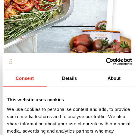
Consent
Details
About
This website uses cookies
We use cookies to personalise content and ads, to provide
social media features and to analyse our traffic. We also
Tomaat "warm" aanbevolen
share information about your use of our site with our social
media, advertising and analytics partners who may
Door zijn kruidige smaak en vast vruchtvlees is de