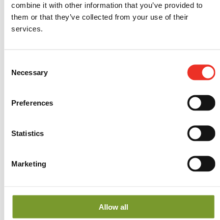
combine it with other information that you’ve provided to
Toma’muse
them or that they’ve collected from your use of their
tomaat uiterst geschikt voor warme gerechten. Deze
services.
donker paarse tomaten worden verkocht met een
heerlijke toma’rinade op basis van rozemarijn, een
Consent
perfecte match! Snijd de tomaten doormidden,
Necessary
Selection
bestrijk ze met de marinade en zet 10 minuten in de
oven of grill! Een heerlijke, snelle groentenschotel én
Preferences
een vegetarisch alternatief voor op de BBQ!
Statistics
Zeg het met kleur
Marketing
Niets zo makkelijk als een carpaccio van tomaat.
Gebruik de
smaakvolle en bonkige tomaten uit het Stoffels
Allow all
Toma’chef gamma of uit de Toma’mix. De sterke