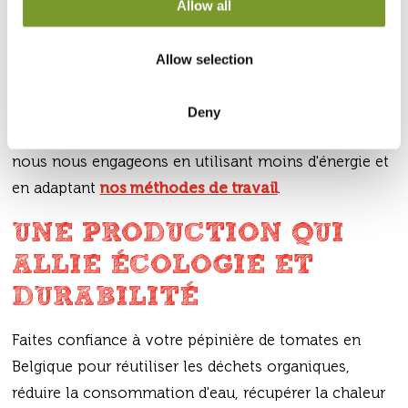
Allow all
ne propose que des variétés qui ont du goût. Le rôle
de notre
équipe
de passionnés est de produire,
Allow selection
conditionner et commercialiser des assortiments de
qualité irréprochable.
Deny
En tant que
cultivateurs de tomates responsables
,
nous nous engageons en utilisant moins d'énergie et
en adaptant
nos méthodes de travail
.
UNE PRODUCTION QUI
ALLIE ÉCOLOGIE ET
DURABILITÉ
Faites confiance à votre pépinière de tomates en
Belgique pour réutiliser les déchets organiques,
réduire la consommation d'eau, récupérer la chaleur