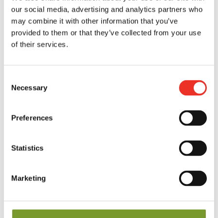
our social media, advertising and analytics partners who
may combine it with other information that you’ve
provided to them or that they’ve collected from your use
of their services.
Consent
Necessary
Selection
UN CHOIX VARIÉ POUR
DES SAVEURS
Preferences
RENOUVELÉES CHEZ
Statistics
NOUS COMME
PRODUCTEUR DE
Marketing
TOMATES EN BELGIQUE
Votre pépinière et producteur de tomates de Belgique