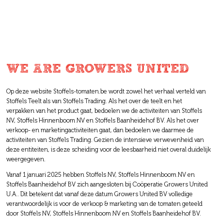
Oud-Strijderslaan 42, 1140 Evere
Colruyt Jette
Leopold I straat 511B, 1090 Jette
WE ARE GROWERS UNITED
Colruyt Laken
Maurice De Moorplein 7, 1020 Laken
Op deze website Stoffels-tomaten.be wordt zowel het verhaal verteld van
Stoffels Teelt als van Stoffels Trading. Als het over de teelt en het
verpakken van het product gaat, bedoelen we de activiteiten van Stoffels
Colruyt Molenbeek
NV, Stoffels Hinnenboom NV en Stoffels Baanheidehof BV. Als het over
verkoop- en marketingactiviteiten gaat, dan bedoelen we daarmee de
Gentsesteenweg 362, 1080 St-Jans-
activiteiten van Stoffels Trading. Gezien de intensieve verwevenheid van
Molenbeel
deze entiteiten, is deze scheiding voor de leesbaarheid niet overal duidelijk
weergegeven.
Colruyt Ouderghem
Vanaf 1 januari 2025 hebben Stoffels NV, Stoffels Hinnenboom NV en
Stoffels Baanheidehof BV zich aangesloten bij Coöperatie Growers United
Triomflaan 20, 1160 Oudergem
U.A.. Dit betekent dat vanaf deze datum Growers United BV volledige
verantwoordelijk is voor de verkoop & marketing van de tomaten geteeld
door Stoffels NV, Stoffels Hinnenboom NV en Stoffels Baanheidehof BV.
Colruyt Oudergem nood