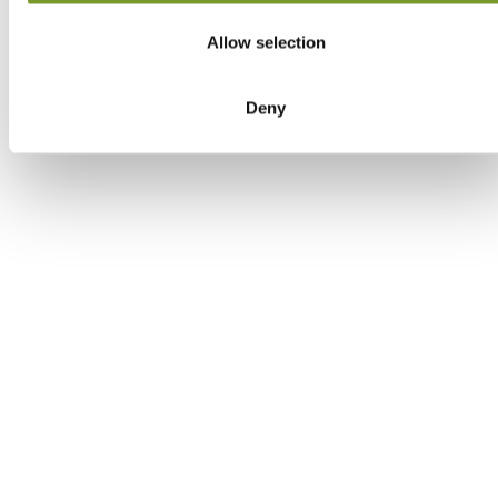
Colruyt Ekeren
Allow selection
Kloosterstraat 122, 2180 Ekeren
Deny
Colruyt Geel
Antwerpseweg 87, 2440 Geel
Colruyt Heist-op-den-berg
Mechelsesteenweg 40, 2220 Heist-Op-Den-
Berg
Colruyt Herentals
Belgielaan 42, 2200 Herentals
Colruyt Hoboken