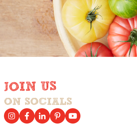
Colruyt Vosselaar
Antwerpsesteenweg 21, 2350 Vosselaar
Colruyt Westmalle
Antwerpsesteenweg 335, 2390 Westmalle
Colruyt Wilrijk
Laarstraat 34, 2610 Wilrijk
JOIN US
Colruyt Wommelgem
ON SOCIALS
Herentalsebaan 587, 2160 Wommelgem
Colruyt Zoersel
Zoerselsteenweg 8a, 2980 Zoersel