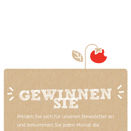
Sint-bernardsesteenweg 777, 2660 Hoboken
Colruyt Hoogstraten
Sint Lenaartseweg 20a, 2320 Hoogstraten
Colruyt Kalmthout
Kapellensteenweg 186, 2920 Kalmthout
Colruyt Kontich
Ooststatiestraat 171, 2550 Kontich
GEWINNEN
colruyt lier
SIE
Antwerpsesteenweg 344, 2500 Lier
Melden Sie sich für unseren Newsletter an
Colruyt Linkeroever
und bekommen Sie jeden Monat die
Blancefloerlaan 357, 2050 Antwerpen