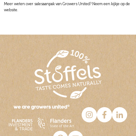
Meer weten over salesaanpak van Growers United? Neem een kijkje op de
Waversesteenweg 1805, 1160 Oudergem
website.
Colruyt Schaarbeek
Jeruzalemstraat 816, 1030 Schaarbeek
Colruyt Schaarbeek
Roodebeeklaan 17, 1030 Schaarbeek
Colruyt Schaarbeek Meiser
Leuvensesteenweg 510 , 1030 Schaarbeek
Colruyt Sint-Pieters-Woluwe
René Declercqstraat 20, 1150 Sint-Pieters-
Woluwe