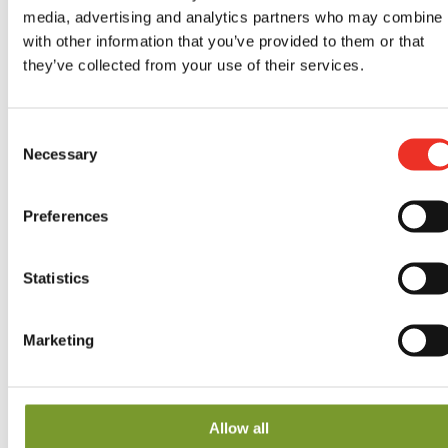
media, advertising and analytics partners who may combine i
Colruyt Bornem
with other information that you’ve provided to them or that
they’ve collected from your use of their services.
Sint-amandsesteenweg 85, 2880 Bornem
CoMarkt Bouwel
Consent
Necessary
Selection
Lierse steenweg 40, 2280 Grobbendonk
Colruyt Brasschaat
Preferences
UNSERE
Leopoldslei 24, 2930 Brasschaat
TOMATEN
Statistics
Colruyt Deurne
NACH HAUSE
Herentalsebaan 57-a, 2100 Deurne
Marketing
GELIEFERT?!
Colruyt Deurne
Allow all
Eyendijkstraat 22, 2100 Deurne
ALLE PAKETE ENTDECKEN