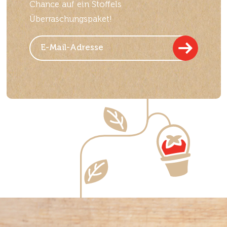
Chance auf ein Stoffels
Überraschungspaket!
Colruyt Mechelen
Liersesteenweg 351, 2800 Mechelen
Colruyt Merksem
Groenendaallaan 111, 2170 Merksem
Colruyt Merksem
Molenlei 1, 2170 Merksem
Colruyt Mol
Rozenberg 64, 2400 Mol
Colruyt Mortsel
Drabstraat 172, 2640 Mortsel