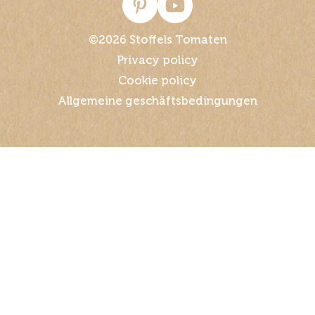
Colruyt Ukkel-Stalle
Stallestraat 161, 1180 Ukkel
©2026 Stoffels Tomaten
Privacy policy
Colruyt Vorst
Cookie policy
Allgemeine geschäftsbedingungen
Victor Rousseaulaan 208, 1190 Vorst
Colruyt Anderlues
Rue De La Station 4, 6150 Anderlues
Colruyt Antoing
Avenue De L'europe 14, 7640 Antoing
Colruyt Ath
Chaussee De Bruxelles 116, 7800 Ath